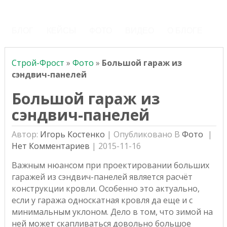
Строй-Фрост
БЛОГ
КЕЙСЫ
ФОТО
ВИДЕО
О БЛОГЕ
Строй-Фрост
»
Фото
»
Большой гараж из
сэндвич-панелей
Большой гараж из
сэндвич-панелей
Автор:
Игорь Костенко
|
Опубликовано В
Фото
Нет Комментариев
|
2015-11-16
Важным нюансом при проектировании больших
гаражей из сэндвич-панелей является расчёт
конструкции кровли. Особенно это актуально,
если у гаража односкатная кровля да еще и с
минимальным уклоном. Дело в том, что зимой на
ней может скапливаться довольно большое