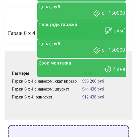
Цена, руб.
от 150000
Площадь гаража
Срок монтажа
2
24м
3 дня
Гараж 6 x 4 в Дмитровском районе
Цена, руб.
от 150000
Срок монтажа
4 дня
Размеры
Цена
Сро
Гараж 6 x 4 с навесом, скат вправо
993 200 руб
8 дн
Гараж 6 х 4 с навесом, двускат
944 438 руб
8 дн
Гараж 6 х 4, односкат
912 438 руб
7 дн