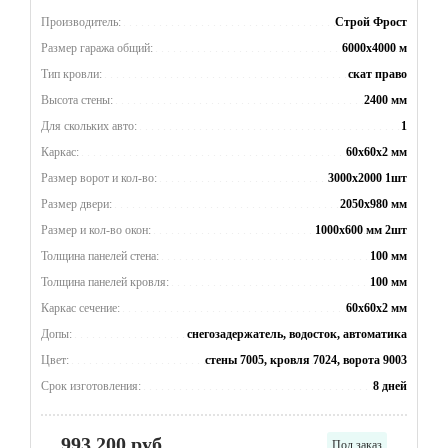
Производитель:
Строй Фрост
Размер гаража общий:
6000x4000 м
Тип кровли:
скат право
Высота стены:
2400 мм
Для скольких авто:
1
Каркас:
60x60x2 мм
Размер ворот и кол-во:
3000x2000 1шт
Размер двери:
2050x980 мм
Размер и кол-во окон:
1000x600 мм 2шт
Толщина панелей стена:
100 мм
Толщина панелей кровля:
100 мм
Каркас сечение:
60x60x2 мм
Допы:
снегозадержатель, водосток, автоматика
Цвет:
стены 7005, кровля 7024, ворота 9003
Срок изготовления:
8 дней
993 200 руб
Под заказ