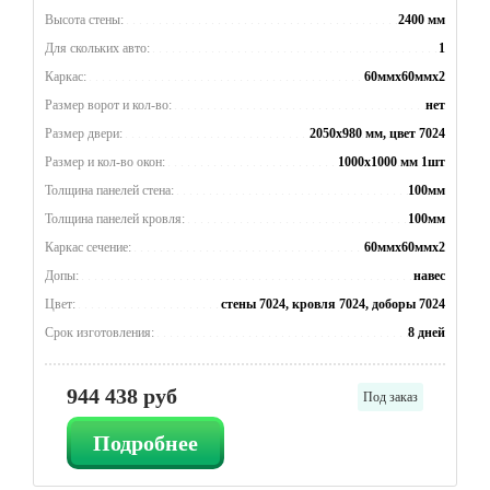
Высота стены:
2400 мм
Для скольких авто:
1
Каркас:
60ммx60ммx2
Размер ворот и кол-во:
нет
Размер двери:
2050x980 мм, цвет 7024
Размер и кол-во окон:
1000x1000 мм 1шт
Толщина панелей стена:
100мм
Толщина панелей кровля:
100мм
Каркас сечение:
60ммx60ммx2
Допы:
навес
Цвет:
стены 7024, кровля 7024, доборы 7024
Срок изготовления:
8 дней
944 438 руб
Под заказ
Подробнее