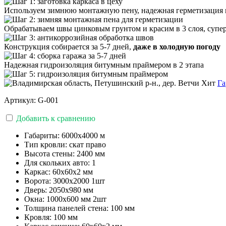
Используем зимнюю монтажную пену, надежная герметизация 
Обрабатываем швы цинковым грунтом и красим в 3 слоя, супе
Конструкция собирается за 5-7 дней,
даже в холодную погоду
Надежная гидроизоляция битумным праймером в 2 этапа
Хит
Га
Артикул:
G-001
Добавить к сравнению
Габариты:
6000x4000 м
Тип кровли:
скат право
Высота стены:
2400 мм
Для скольких авто:
1
Каркас:
60x60x2 мм
Ворота:
3000x2000 1шт
Дверь:
2050x980 мм
Окна:
1000x600 мм 2шт
Толщина панелей стена:
100 мм
Кровля:
100 мм