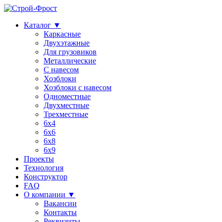
Каталог ▼
Каркасные
Двухэтажные
Для грузовиков
Металлические
С навесом
Хозблоки
Хозблоки с навесом
Одноместные
Двухместные
Трехместные
6х4
6х6
6х8
6х9
Проекты
Технология
Конструктор
FAQ
О компании ▼
Вакансии
Контакты
Реквизиты