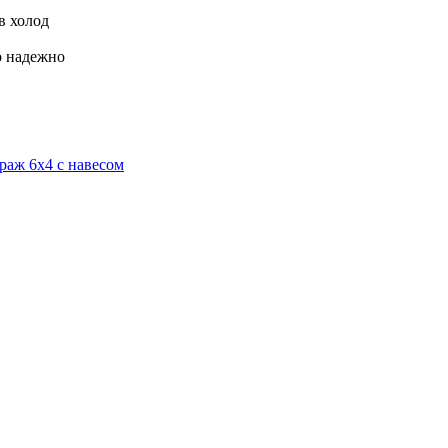
в холод
р надежно
раж 6x4 с навесом