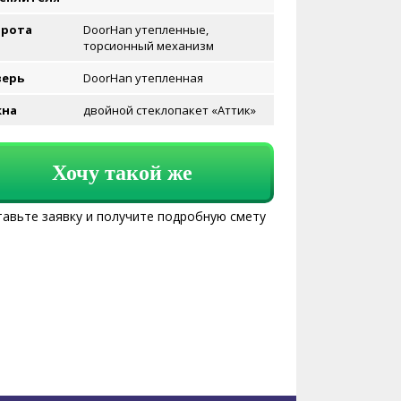
орота
DoorHan утепленные,
торсионный механизм
верь
DoorHan утепленная
кна
двойной стеклопакет «Аттик»
Хочу такой же
авьте заявку и получите подробную смету