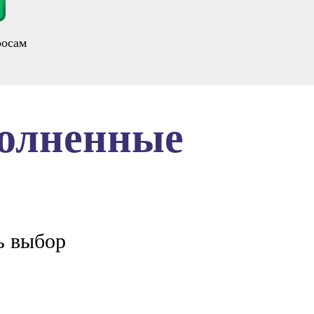
росам
полненные
ь выбор