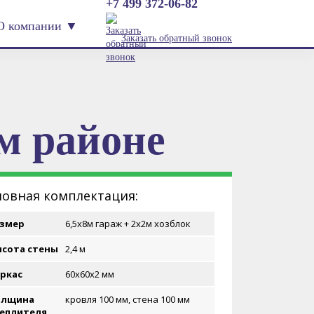
+7 499 372-06-82
О компании ▼
Заказать обратный звонок
м районе
овная комплектация:
змер
6,5х8м гараж + 2х2м хозблок
сота стены
2,4 м
ркас
60х60х2 мм
олщина
кровля 100 мм, стена 100 мм
еплителя