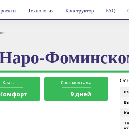
роекты
Технология
Конструктор
FAQ
не
 Наро-Фоминско
Осн
Класс
Срок монтажа
Ра
Комфорт
9 дней
Вы
Ка
Т
ут