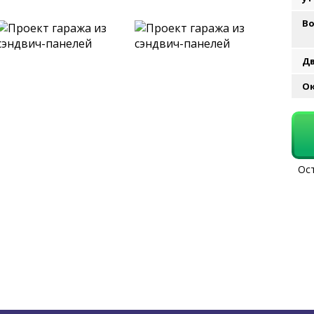
В
Д
О
Ост