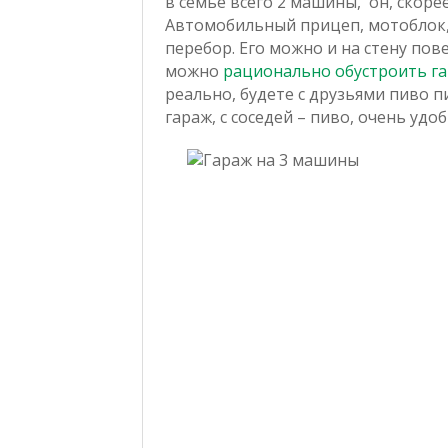
в семье всего 2 машины, он, скоре
Автомобильный прицеп, мотоблок, 
перебор. Его можно и на стену повес
можно
рационально обустроить г
реально, будете с друзьями пиво п
гараж, с соседей – пиво, очень удо