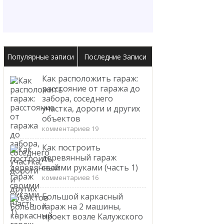
Популярные записи
Последние Записи
Как расположить гараж:
расстояние от гаража до
забора, соседнего
участка, дороги и других
объектов
комментариев 19
Как построить
деревянный гараж
своими руками (часть 1)
комментариев 16
Большой каркасный
гараж на 2 машины,
проект возле Калужского