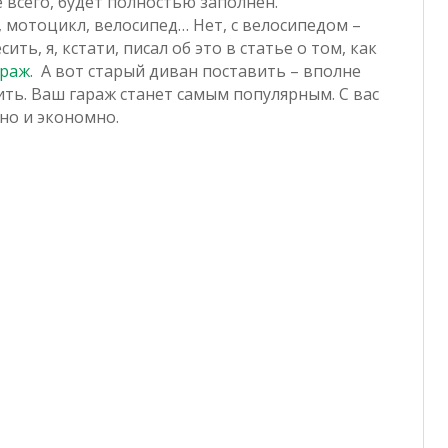
е всего, будет полностью заполнен.
мотоцикл, велосипед… Нет, с велосипедом –
ить, я, кстати, писал об это в статье о том, как
араж
. А вот старый диван поставить – вполне
ить. Ваш гараж станет самым популярным. С вас
бно и экономно.