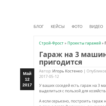
Строй-Фрост
БЛОГ
КЕЙСЫ
ФОТО
ВИДЕО
Строй-Фрост
»
Проекты гаражей
»
Гараж на 3 машин
пригодится
Автор:
Игорь Костенко
|
Опублико
Май
2017-05-12
12
2017
У ваших соседей есть гараж на 3 м
выделиться с пользой для хозяйст
А если серьезно, построить гараж 